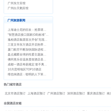
广州东方宾馆
广州白天鹅宾馆
广州旅游新闻
上海迪士尼的狂欢：抢票堪比春运
“智慧酒店接口国家(GB)标准”正式立项
逸柏酒店集团首次开创“无现金酒店”
三亚文华东方酒店开启热带圣诞新年假期
厦门航空不断加快国际进程，开通两条悉尼航线
盘点藏匿全球的性爱主题旅行地
佛冈熹乐谷温泉度假酒店圣诞期间促销
成都一酒店奇葩规定:签不离婚保证书方可办婚宴
10月昆明地区TOP10酒店
维也纳酒店：聪明的人下笨功夫
热门城市酒店
北京市酒店预订
上海酒店预订
广州酒店预订
深圳酒店预订
重庆酒店预订
南
全国酒店友链