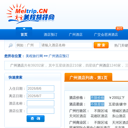
首页
酒店预订
广州酒店
广交会琶洲酒店
热门关
您所在位置：
美程旅行网
>>
广州酒店预订
广州酒店
共有39202家， 其中五星级酒店210家，四星级
广州酒店
1240家， 
快速搜索
广州酒店列表 - 第1页
入住日期：
离店日期：
酒店价格：
不限价格
￥200以下
酒店名称：
酒店星级：
不限星级
五星级/豪华
酒店位置：
广州行政区：
不限区域
增城区酒
天河区酒店
花都区酒店
东山酒店
广州商业区：
不限区域
天河区酒
琶洲国际会展中心附近酒店
北京路