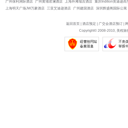
广州保利洲际酒店
广州黄埔君澜酒店
上海外滩瑞吉酒店
重庆Indition英迪逊
上海明天广场JW万豪酒店
三亚艾迪逊酒店
广州建国酒店
深圳辉盛阁国际公寓
返回首页
|
酒店预定
|
广交会酒店预订
|
Copyright© 2008-2010,
美程旅