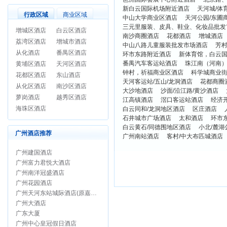
新白云国际机场附近酒店
天河城/体
行政区域
商业区域
中山大学商业区酒店
天河公园/东圃
三元里服装、皮具、鞋业、化妆品批发
增城区酒店
白云区酒店
南沙商圈酒店
花都酒店
增城酒店
荔湾区酒店
增城市酒店
中山八路儿童服装批发市场酒店
芳
从化酒店
番禺区酒店
环市东路附近酒店
新体育馆，白云
番禺汽车客运站酒店
珠江南（河南
黄埔区酒店
天河区酒店
钟村，祈福商业区酒店
科学城商业
花都区酒店
东山酒店
天河客运站/五山/龙洞酒店
花都商圈
从化区酒店
南沙区酒店
大沙地酒店
沙面/沿江路/黄沙酒店
萝岗酒店
越秀区酒店
江高镇酒店
滘口客运站酒店
经济
海珠区酒店
白云同和/龙洞地区酒店
区庄酒店
石井城市广场酒店
太和酒店
环市东
白云黄石/同德围地区酒店
小北/麓湖
广州酒店推荐
广州南站酒店
客村/中大布匹城酒店
广州建国酒店
广州富力君悦大酒店
广州南洋冠盛酒店
广州花园酒店
广州天河东站城际酒店(原嘉鸿华美达酒店)
广州大酒店
广东大厦
广州中心皇冠假日酒店